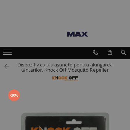
Toate Produsele
Vaci
Furajare si adapare vaci
Echipamente si accesorii furajare
vaci
Suplimente nutritive vaci
Dispozitiv cu ultrasunete pentru alungarea
tantarilor, Knock Off Mosquito Repeller
Intretinere ongloane vaci
Standuri trimaj ongloane
Adezivi ongloane
Bandaje si pansamente ongloane
-30%
Consumabile intretinere ongloane
Discuri trimaj ongloane
Ingrijire si tratament ongloane
Renete, cutite si clesti ongloane