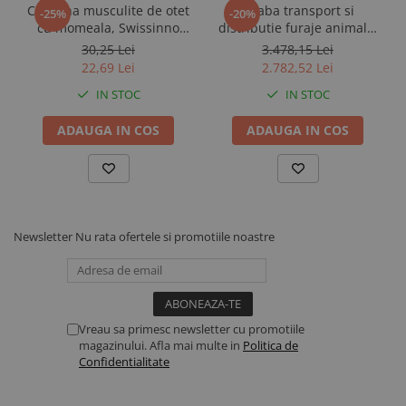
Capcana musculite de otet
Roaba transport si
-25%
-20%
Electroliti si suplimente vitei
cu momeala, Swissinno
distributie furaje animale,
Dotari ferma
Fruit Fly Trap
LaBuvette
30,25 Lei
3.478,15 Lei
22,69 Lei
2.782,52 Lei
Contentionare animale
IN STOC
IN STOC
Echipamente multifunctionale
Furajare
ADAUGA IN COS
ADAUGA IN COS
Fronturi de furajare
Silozuri cereale
Utilaje furajare
Identificare, marcare, monitorizare
Newsletter
Nu rata ofertele si promotiile noastre
Accesorii identificare animale
Curele si numere
Vopsele, sprayuri, markere
Roboti ferma
Vreau sa primesc newsletter cu promotiile
magazinului. Afla mai multe in
Politica de
Automate alaptare
Confidentialitate
Roboti de muls
Sanatate si confort animale