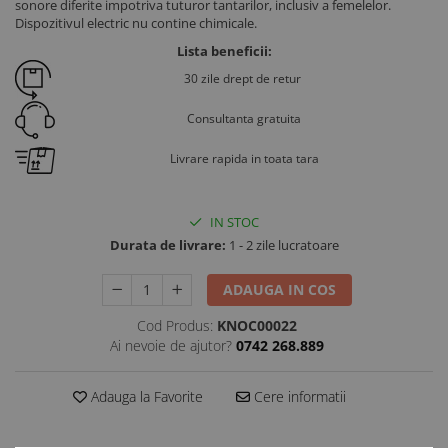
sonore diferite impotriva tuturor tantarilor, inclusiv a femelelor.
Ventilatie si climatizare vaci
Dispozitivul electric nu contine chimicale.
Vitei
Lista beneficii:
Alaptare vitei
30 zile drept de retur
Alaptare automata vitei
Consultanta gratuita
Galeti, bidoane, tetine vitei
Colostru vitei
Livrare rapida in toata tara
Cusete si boxe vitei
Accesorii cusete vitei
IN STOC
Boxe comune
Durata de livrare:
1 - 2 zile lucratoare
Cusete individuale
ADAUGA IN COS
Furajare si adapare vitei
Cod Produs:
KNOC00022
Echipamente si accesorii furajare
Ai nevoie de ajutor?
0742 268.889
vitei
Suplimente nutritive vitei
Adauga la Favorite
Cere informatii
Sanatate si confort vitei
Ecornare vitei