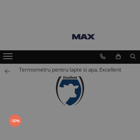
Toate Produsele
Vaci
Furajare si adapare vaci
Echipamente si accesorii furajare
vaci
Suplimente nutritive vaci
Termometru pentru lapte si apa, Excellent
Intretinere ongloane vaci
Standuri trimaj ongloane
Adezivi ongloane
Bandaje si pansamente ongloane
Consumabile intretinere ongloane
Discuri trimaj ongloane
-30%
Ingrijire si tratament ongloane
Renete, cutite si clesti ongloane