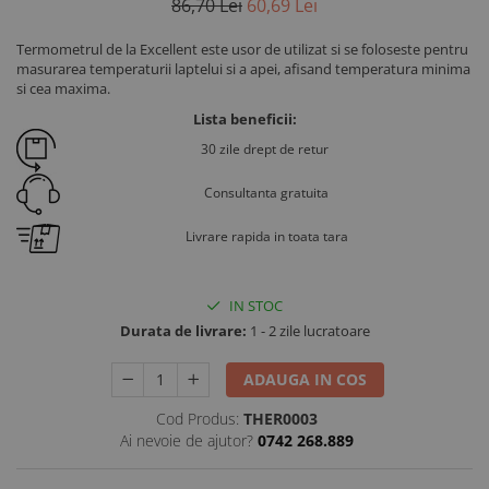
86,70 Lei
60,69 Lei
Ventilatie si climatizare vaci
Vitei
Termometrul de la Excellent este usor de utilizat si se foloseste pentru
masurarea temperaturii laptelui si a apei, afisand temperatura minima
Alaptare vitei
si cea maxima.
Alaptare automata vitei
Lista beneficii:
Galeti, bidoane, tetine vitei
30 zile drept de retur
Colostru vitei
Consultanta gratuita
Cusete si boxe vitei
Livrare rapida in toata tara
Accesorii cusete vitei
Boxe comune
Cusete individuale
IN STOC
Furajare si adapare vitei
Durata de livrare:
1 - 2 zile lucratoare
Echipamente si accesorii furajare
vitei
ADAUGA IN COS
Suplimente nutritive vitei
Cod Produs:
THER0003
Sanatate si confort vitei
Ai nevoie de ajutor?
0742 268.889
Ecornare vitei