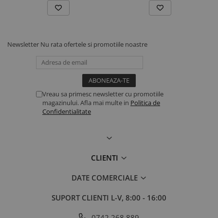
Electroliti si suplimente vitei
Dotari ferma
Contentionare animale
Newsletter
Nu rata ofertele si promotiile noastre
Echipamente multifunctionale
Furajare
Fronturi de furajare
Vreau sa primesc newsletter cu promotiile
Silozuri cereale
magazinului. Afla mai multe in
Politica de
Utilaje furajare
Confidentialitate
Identificare, marcare, monitorizare
Accesorii identificare animale
Curele si numere
CLIENTI
Vopsele, sprayuri, markere
Roboti ferma
DATE COMERCIALE
Automate alaptare
SUPORT CLIENTI
L-V, 8:00 - 16:00
Roboti de muls
Sanatate si confort animale
0742 268.889