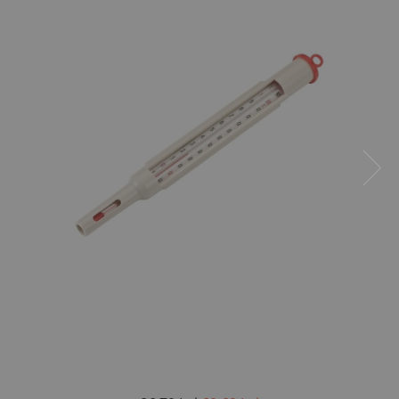
Saboti ongloane
Scule si echipamente trimaj
ongloane
Management vaci
Muls vaci
Accesorii muls vaci
Consumabile muls vaci
Echipamente de muls vaci
Igiena mulsului
Testare si control lapte vaci
Racire lapte
Silozuri stocare lapte
Tancuri racire lapte
Sanatate si confort vaci
Fertilitate si reproductie vaci
Identificare si marcare vaci
Ingrijirea pielii la vaci