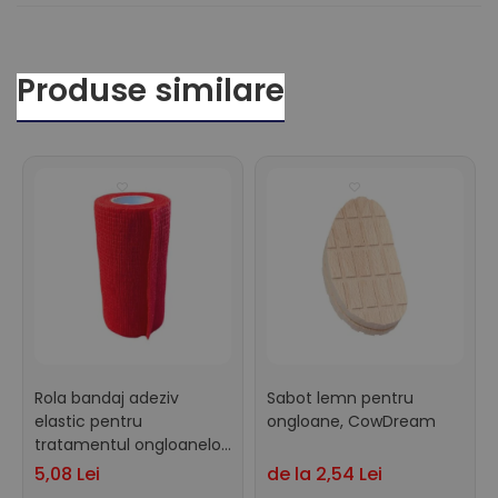
Produse similare
Rola bandaj adeziv
Sabot lemn pentru
elastic pentru
ongloane, CowDream
tratamentul ongloanelor,
CowDream, 10cm x 4,5m
5,08 Lei
de la 2,54 Lei