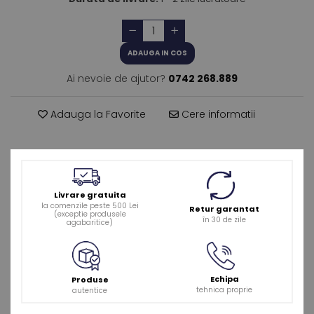
ADAUGA IN COS
Ai nevoie de ajutor?
0742 268.889
Adauga la Favorite
Cere informatii
Livrare gratuita
la comenzile peste 500 Lei
Retur garantat
(exceptie produsele
în 30 de zile
agabaritice)
Echipa
Produse
tehnica proprie
autentice