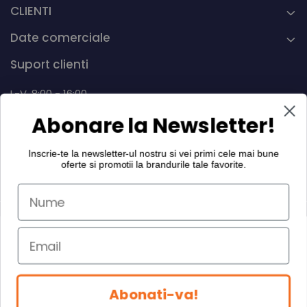
CLIENTI
Date comerciale
Suport clienti
L-V, 8:00 - 16:00
Abonare la Newsletter!
0742 268.889
info@dairymax.ro
Inscrie-te la newsletter-ul nostru si vei primi cele mai bune
oferte si promotii la
brandurile tale favorite
.
©Copyright Dairy MAX International SRL 2026
Abonati-va!