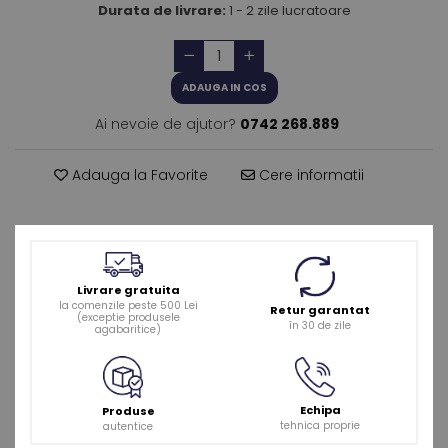
Durata de livrare:
1 - 2 zile lucratoare
ADAUGA IN COS
Ai nevoie de ajutor?
0742 268.889
Adauga la Favorite
Cere informatii
Livrare gratuita
la comenzile peste 500 Lei
Retur garantat
(exceptie produsele
în 30 de zile
agabaritice)
Echipa
Produse
tehnica proprie
autentice