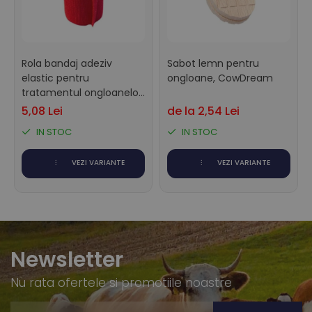
Rola bandaj adeziv
Sabot lemn pentru
elastic pentru
ongloane, CowDream
tratamentul ongloanelor,
CowDream, 10cm x 4,5m
5,08 Lei
de la 2,54 Lei
IN STOC
IN STOC
VEZI VARIANTE
VEZI VARIANTE
Newsletter
Nu rata ofertele si promotiile noastre