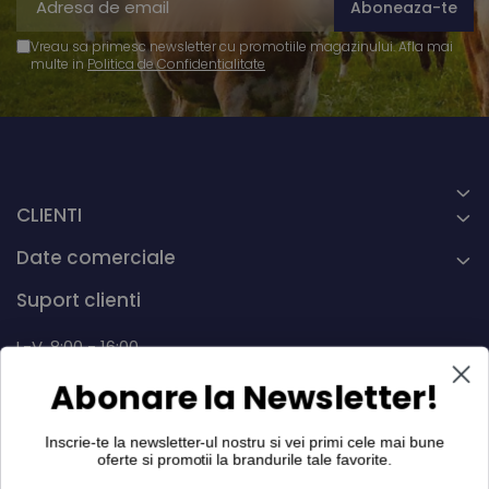
Vreau sa primesc newsletter cu promotiile magazinului. Afla mai
multe in
Politica de Confidentialitate
CLIENTI
Date comerciale
Suport clienti
L-V, 8:00 - 16:00
Abonare la Newsletter!
0742 268.889
info@dairymax.ro
Inscrie-te la newsletter-ul nostru si vei primi cele mai bune
oferte si promotii la
brandurile tale favorite
.