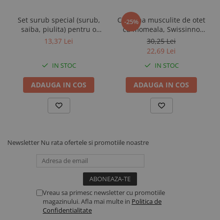
Set surub special (surub,
Capcana musculite de otet
-25%
saiba, piulita) pentru o
cu momeala, Swissinno
lama disc trimaj Demotec
Fruit Fly Trap
13,37 Lei
30,25 Lei
22,69 Lei
IN STOC
IN STOC
ADAUGA IN COS
ADAUGA IN COS
Newsletter
Nu rata ofertele si promotiile noastre
Vreau sa primesc newsletter cu promotiile
magazinului. Afla mai multe in
Politica de
Confidentialitate