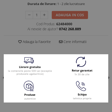
Durata de livrare:
1 - 2 zile lucratoare
ADAUGA IN COS
Cod Produs:
62484000
Ai nevoie de ajutor?
0742 268.889
Adauga la Favorite
Cere informatii
Livrare gratuita
Retur garantat
la comenzile peste 500 Lei (exceptie
produsele agabaritice)
în 30 de zile
Echipa
Produse
tehnica proprie
autentice