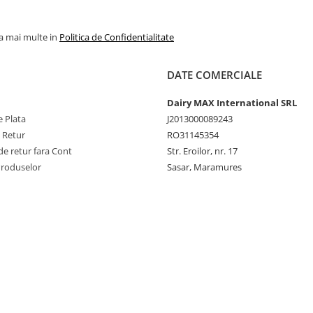
la mai multe in
Politica de Confidentialitate
DATE COMERCIALE
Dairy MAX International SRL
 Plata
J2013000089243
e Retur
RO31145354
e retur fara Cont
Str. Eroilor, nr. 17
Produselor
Sasar, Maramures