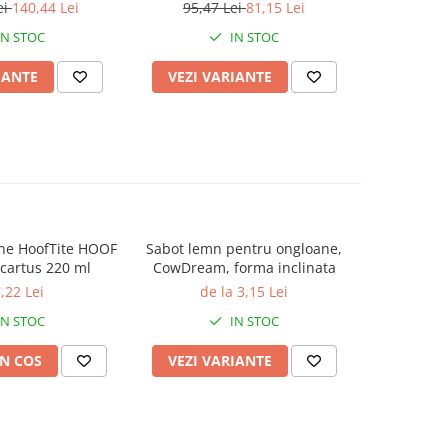
gusta
lata
lata
ei
140,44 Lei
95,47 Lei
81,15 Lei
IN STOC
IN STOC
IANTE
VEZI VARIANTE
ADAUG
ne HoofTite HOOF
Sabot lemn pentru ongloane,
Adeziv 
cartus 220 ml
CowDream, forma inclinata
COLD, p
extrem
,22 Lei
de la 3,15 Lei
IN STOC
IN STOC
N COS
VEZI VARIANTE
ADAUG