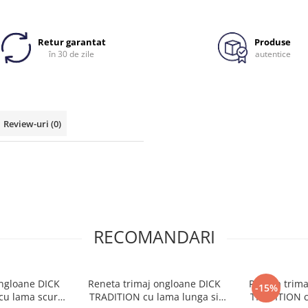
Retur garantat
Produse
în 30 de zile
autentice
Review-uri
(0)
RECOMANDARI
ongloane DICK
Reneta trimaj ongloane DICK
Reneta trima
-15%
cu lama scurta
TRADITION cu lama lunga si
TRADITION c