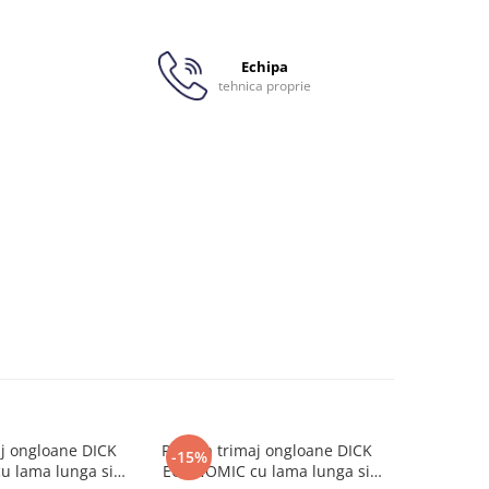
Echipa
tehnica proprie
j ongloane DICK
Reneta trimaj ongloane DICK
Reneta tr
-15%
u lama lunga si
ECONOMIC cu lama lunga si
ECONOMIC