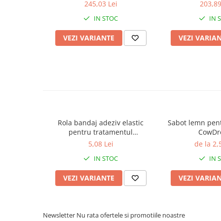
ingusta
si ingusta,
245,03 Lei
203,89
Sanatate si confort vitei
IN STOC
IN 
Ecornare vitei
Fatare vitei
VEZI VARIANTE
VEZI VARIA
Intarcare vitei
Marcare vitei
Perii de scarpinat vitei
Transport vitei
Ventilatie si climatizare vitei
Oi si capre
Rola bandaj adeziv elastic
Sabot lemn pen
pentru tratamentul
CowDr
ongloanelor, CowDream, 10cm
5,08 Lei
de la 2,
Alaptare miei si iezi
x 4,5m
IN STOC
IN 
Alaptare automata miei si iezi
Galeti, bidoane, tetine miei si iezi
VEZI VARIANTE
VEZI VARIA
Colostru miei si iezi
Furajare si adapare oi si capre
Newsletter
Nu rata ofertele si promotiile noastre
Echipamente si accesorii furajare oi