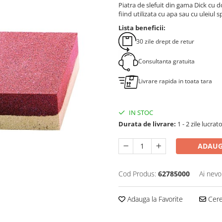
Piatra de slefuit din gama Dick cu d
fiind utilizata cu apa sau cu uleiul sp
Lista beneficii:
30 zile drept de retur
Consultanta gratuita
Livrare rapida in toata tara
IN STOC
Durata de livrare:
1 - 2 zile lucrat
ADAUG
Cod Produs:
62785000
Ai nevo
Adauga la Favorite
Cere 