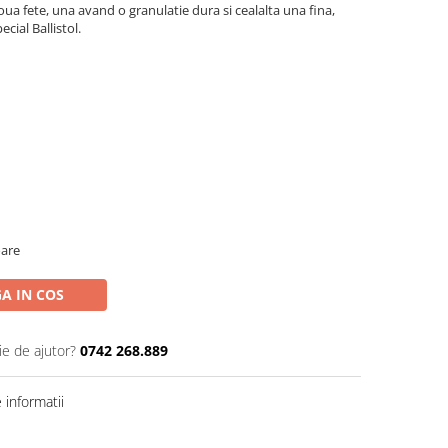
oua fete, una avand o granulatie dura si cealalta una fina,
ecial Ballistol.
oare
A IN COS
ie de ajutor?
0742 268.889
informatii