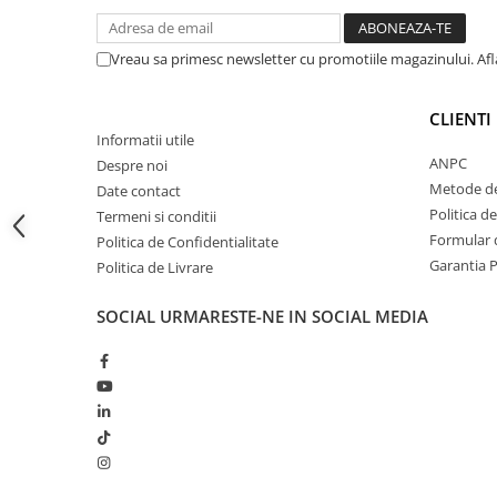
si capre
Management oi si capre
Vreau sa primesc newsletter cu promotiile magazinului. Af
Muls oi si capre
Sanatate si confort oi si capre
CLIENTI
Informatii utile
Ecornare miei si iezi
ANPC
Despre noi
Identificare si marcare oi si capre
Metode de
Date contact
Perii de scarpinat oi si capre
Politica d
Termeni si conditii
Porci
Formular d
Politica de Confidentialitate
Garantia 
Politica de Livrare
SOCIAL
URMARESTE-NE IN SOCIAL MEDIA
Sanatate si confort porci