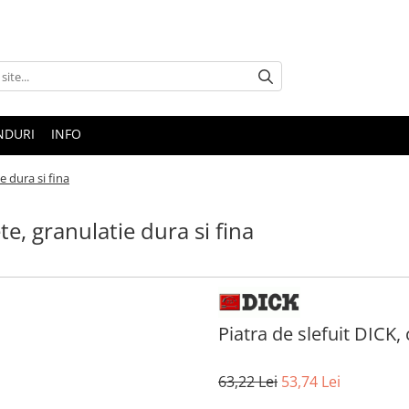
NDURI
INFO
e dura si fina
te, granulatie dura si fina
Piatra de slefuit DICK, 
63
,22
Lei
53
,74
Lei