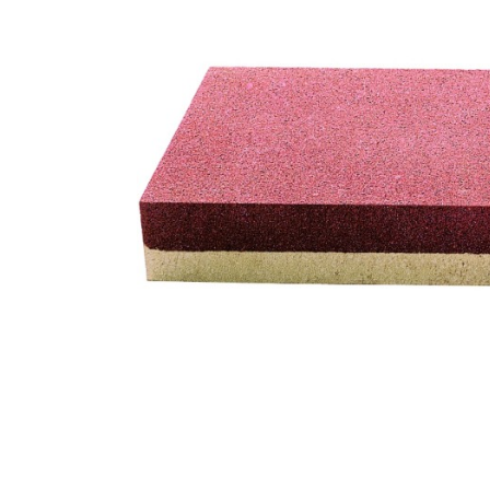
Renete, cutite si clesti ongloane
Saboti ongloane
Scule si echipamente trimaj
ongloane
Management vaci
Muls vaci
Accesorii muls vaci
Consumabile muls vaci
Echipamente de muls vaci
Igiena mulsului
Testare si control lapte vaci
Racire lapte
Silozuri stocare lapte
Tancuri racire lapte
Sanatate si confort vaci
Fertilitate si reproductie vaci
Identificare si marcare vaci