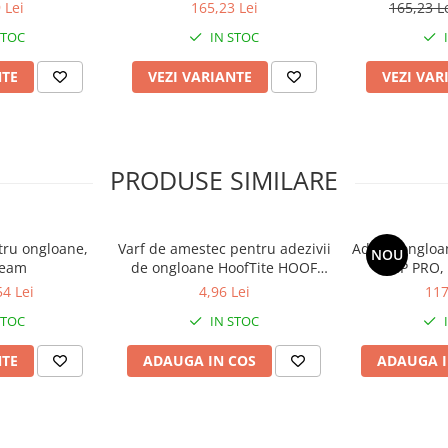
 albastra
lata
in
 Lei
165,23 Lei
165,23 L
STOC
IN STOC
NTE
VEZI VARIANTE
VEZI VAR
PRODUSE SIMILARE
tru ongloane,
Varf de amestec pentru adezivii
Adeziv ongloa
NOU
eam
de ongloane HoofTite HOOF
GRIP PRO, 
GRIP PRO/COLD
54 Lei
4,96 Lei
117
STOC
IN STOC
NTE
ADAUGA IN COS
ADAUGA I