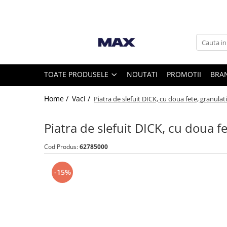
Toate Produsele
Vaci
TOATE PRODUSELE
NOUTATI
PROMOTII
BRA
Furajare si adapare vaci
Home /
Vaci /
Piatra de slefuit DICK, cu doua fete, granulati
Echipamente si accesorii furajare
vaci
Piatra de slefuit DICK, cu doua fe
Suplimente nutritive vaci
Intretinere ongloane vaci
Cod Produs:
62785000
Standuri trimaj ongloane
Adezivi ongloane
-15%
Bandaje si pansamente ongloane
Consumabile intretinere ongloane
Discuri trimaj ongloane
Ingrijire si tratament ongloane