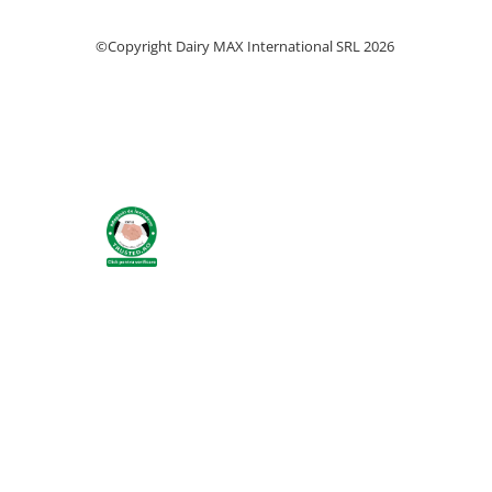
Identificare si marcare porci
Cai
©Copyright Dairy MAX International SRL 2026
Potcovit si intretinere copite cai
Sanatate si confort cai
Curatare si intretinere cai
Identificare cai
Perii de scarpinat cai
Suplimente nutritive
Accesorii suplimente nutritive
Bolusuri si minerale