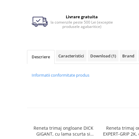
Ingrijirea pielii la vaci
Ventilatie si climatizare vaci
Livrare gratuita
la comenzile peste 500 Lei (exceptie
Vitei
produsele agabaritice)
Alaptare vitei
Alaptare automata vitei
Caracteristici
Download (1)
Brand
Descriere
Galeti, bidoane, tetine vitei
Colostru vitei
Informatii conformitate produs
Cusete si boxe vitei
Accesorii cusete vitei
Boxe comune
Cusete individuale
Furajare si adapare vitei
Echipamente si accesorii furajare
Reneta trimaj ongloane DICK
Reneta trimaj 
vitei
GIGANT, cu lama scurta si
EXPERT-GRIP 2K, 
Suplimente nutritive vitei