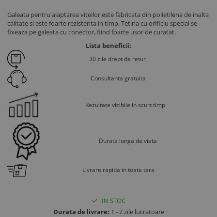
Ventilatie si climatizare vaci
Galeata pentru alaptarea viteilor este fabricata din polietilena de inalta
Vitei
calitate si este foarte rezistenta in timp. Tetina cu orificiu special se
fixeaza pe galeata cu conector, fiind foarte usor de curatat.
Alaptare vitei
Lista beneficii:
Alaptare automata vitei
30 zile drept de retur
Galeti, bidoane, tetine vitei
Colostru vitei
Consultanta gratuita
Cusete si boxe vitei
Rezultate vizibile in scurt timp
Accesorii cusete vitei
Boxe comune
Cusete individuale
Durata lunga de viata
Furajare si adapare vitei
Echipamente si accesorii furajare
vitei
Livrare rapida in toata tara
Suplimente nutritive vitei
Sanatate si confort vitei
IN STOC
Ecornare vitei
Durata de livrare:
1 - 2 zile lucratoare