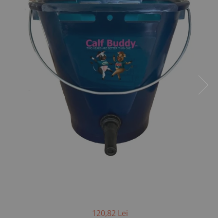
Saboti ongloane
Scule si echipamente trimaj
ongloane
Management vaci
Muls vaci
Accesorii muls vaci
Consumabile muls vaci
Echipamente de muls vaci
Igiena mulsului
Testare si control lapte vaci
Racire lapte
Silozuri stocare lapte
Tancuri racire lapte
Sanatate si confort vaci
Fertilitate si reproductie vaci
Identificare si marcare vaci
120,82 Lei
Ingrijirea pielii la vaci